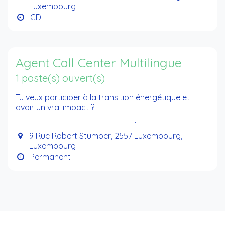
Luxembourg
revenue streams) across the value chain.
CDI
Agent Call Center Multilingue
1 poste(s) ouvert(s)
Tu veux participer à la transition énergétique et
avoir un vrai impact ?
Tu es passionné par la relation client, motivé par les
défis, et prêt à évoluer dans un secteur en pleine
9 Rue Robert Stumper, 2557 Luxembourg,
effervescence ?
Luxembourg
Permanent
Alors… cette offre est pour toi !
Chez e
lectris Luxembourg
, on accompagne
particuliers et entreprises vers un futur plus vert 🌱⚡.
Et pour ça, on a besoin de toi pour
Transformer
chaque appel en sourire.