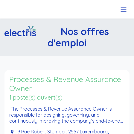
Se rendre au contenu
Nos offres
d'emploi
Processes & Revenue Assurance
Owner
1 poste(s) ouvert(s)
The Processes & Revenue Assurance Owner is
responsible for designing, governing, and
continuously improving the company’s end‑to‑end
operational processes while ensuring full revenue
9 Rue Robert Stumper, 2557 Luxembourg,
integrity (ensuring completeness/accuracy of