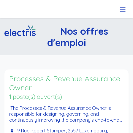
Se rendre au contenu
Nos offres
d'emploi
Processes & Revenue Assurance
Owner
1 poste(s) ouvert(s)
The Processes & Revenue Assurance Owner is
responsible for designing, governing, and
continuously improving the company’s end‑to‑end
operational processes while ensuring full revenue
9 Rue Robert Stumper, 2557 Luxembourg,
integrity (ensuring completeness/accuracy of