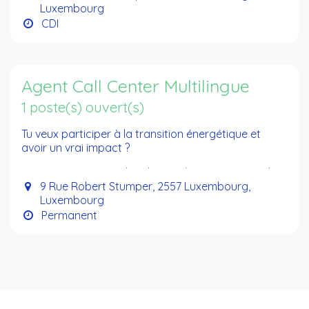
Luxembourg
revenue streams) across the value chain.
CDI
Agent Call Center Multilingue
1 poste(s) ouvert(s)
Tu veux participer à la transition énergétique et
avoir un vrai impact ?
Tu es passionné par la relation client, motivé par les
défis, et prêt à évoluer dans un secteur en pleine
9 Rue Robert Stumper, 2557 Luxembourg,
effervescence ?
Luxembourg
Permanent
Alors… cette offre est pour toi !
Chez e
lectris Luxembourg
, on accompagne
particuliers et entreprises vers un futur plus vert 🌱⚡.
Et pour ça, on a besoin de toi pour
Transformer
chaque appel en sourire.